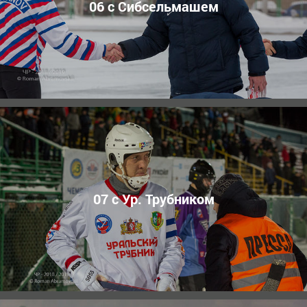
06 с Сибсельмашем
07 с Ур. Трубником