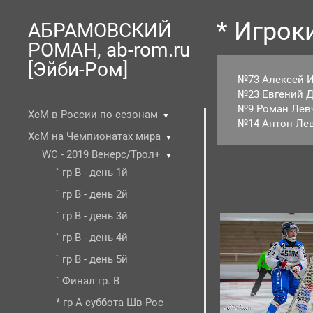
* Игрок
АБРАМОВСКИЙ
РОМАН, ab-rom.ru
[Эйби-Ром]
№73 Алексей Иб
№23 Евгений Де
№9 Роман Левч
ХсМ в России по сезонам
▼
№14 Антон Лев
ХсМ на Чемпионатах мира
▼
WC - 2019 Венерс/Трол+
▼
` гр В - день 1й
` гр В - день 2й
` гр В - день 3й
` гр В - день 4й
` гр В - день 5й
` Финал гр. В
* гр А суббота Шв-Рос