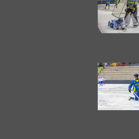
ЧМ - 2008 "Олимпийский"
▼
WC - 2006 Стокгольм+
▼
ЧМ - 2005 Казань
▼
WC - 2004 Вестерос+
▼
ЧМ - 2003 в Архангельске
▼
ЧМ - 1999 Архангельск
▼
U21-2019 в Архангельске.
▼
U17-2019 в Архангельске
▼
ХсМ на Кубках Мира
▼
Болельщики ХсМ
▼
Прогнозы " БУДЕТ ТАК ! "
Мои путешествия по миру
▼
Архангельские сполохи
▼
Гостевая книга