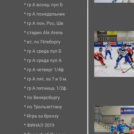
* гр А воскр, пул Б
* гр А понедельник
* гр А пон, Рос, Шв
* стадио Ale Arena
* вт, по Гётеборгу
* гр А среда пул Б
* гр А среда пул А
* гр А четверг 1/4ф
* гр А пят, за 7 и 5 м.
* гр А пятница, 1/2ф.
* по Венерсборгу
* по Трольхеттану
* Игра за бронзу
* ФИНАЛ 2019