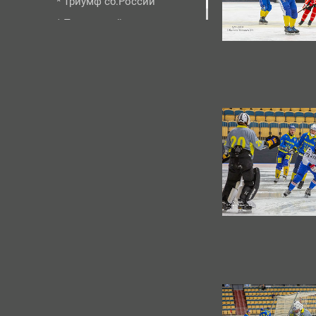
* Триумф сб.России
* Путь домой
* Произв-во клюшек
* Игроки Водника и
Севера на ЧМ-2019
ЧМ - 2018* Хабаровск
▼
WC - 2017 Сандвик/Трол
▼
ЧМ - 2016 Ульяновск+
▼
ЧМ - 2015 Хабаровск
▼
ЧМ - 2014 Иркутск+
▼
WC - 2013 Венерсборг+
▼
ЧМ - 2012 ВСК "Медео"
▼
ЧМ - 2011 Казань
▼
ЧМ - 2010 "Крылатское"
▼
WC - 2009 Вестерос+
▼