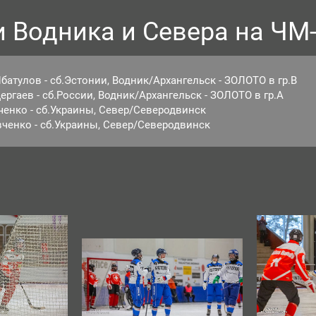
и Водника и Севера на ЧМ
атулов - сб.Эстонии, Водник/Архангельск - ЗОЛОТО в гр.В
ргаев - сб.России, Водник/Архангельск - ЗОЛОТО в гр.А
енко - сб.Украины, Север/Северодвинск
ченко - сб.Украины, Север/Северодвинск