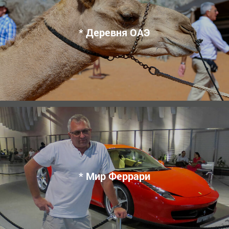
* Деревня ОАЭ
* Мир Феррари