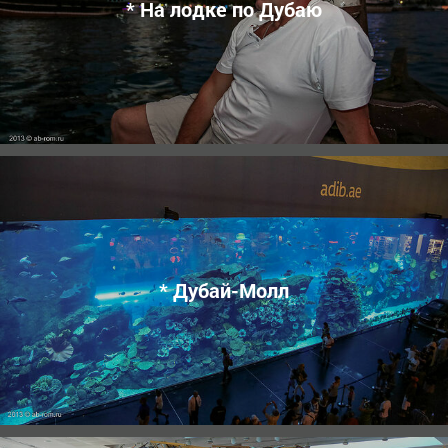
* На лодке по Дубаю
* Дубай-Молл