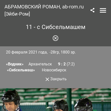
АБРАМОВСКИЙ РОМАН, ab-rom.ru
[Эйби-Ром]
11 - с Сибсельмашем
20 февраля 2021 года, -28гр, 1800 зр.
«Водник»
Архангельск
9 : 2
(7:2)
«Сибсельмаш»
Новосибирск
Закрыть