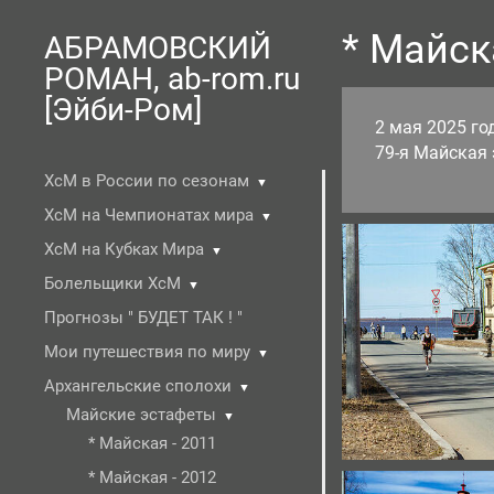
* Майск
АБРАМОВСКИЙ
РОМАН, ab-rom.ru
[Эйби-Ром]
2 мая 2025 го
79-я Майская 
ХсМ в России по сезонам
▼
ХсМ на Чемпионатах мира
▼
ХсМ на Кубках Мира
▼
Болельщики ХсМ
▼
Прогнозы " БУДЕТ ТАК ! "
Мои путешествия по миру
▼
Архангельские сполохи
▼
Майские эстафеты
▼
* Майская - 2011
* Майская - 2012