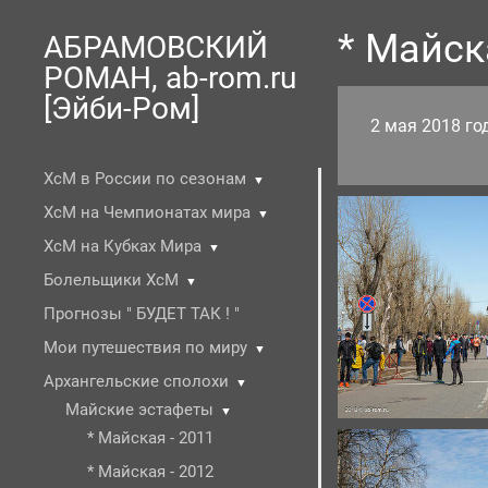
* Майск
АБРАМОВСКИЙ
РОМАН, ab-rom.ru
[Эйби-Ром]
2 мая 2018 го
ХсМ в России по сезонам
▼
ХсМ на Чемпионатах мира
▼
ХсМ на Кубках Мира
▼
Болельщики ХсМ
▼
Прогнозы " БУДЕТ ТАК ! "
Мои путешествия по миру
▼
Архангельские сполохи
▼
Майские эстафеты
▼
* Майская - 2011
* Майская - 2012