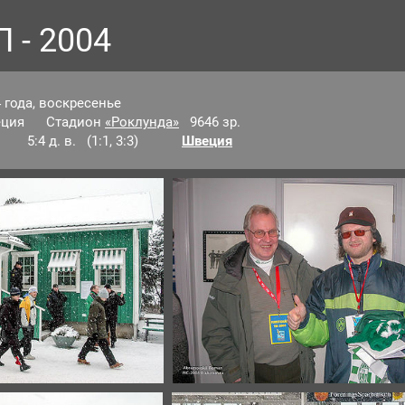
 - 2004
 года, воскресенье
веция Стадион
«Роклунда»
9646 зр.
4 д. в. (1:1, 3:3)
Швеция