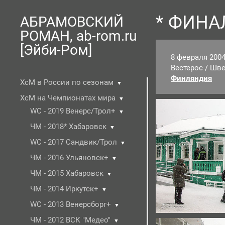
* ФИНАЛ
АБРАМОВСКИЙ
РОМАН, ab-rom.ru
[Эйби-Ром]
8 февраля 2004
Вестерос / Ш
Финляндия
5:
ХсМ в России по сезонам
▼
ХсМ на Чемпионатах мира
▼
WC - 2019 Венерс/Трол+
▼
ЧМ - 2018* Хабаровск
▼
WC - 2017 Сандвик/Трол
▼
ЧМ - 2016 Ульяновск+
▼
ЧМ - 2015 Хабаровск
▼
ЧМ - 2014 Иркутск+
▼
WC - 2013 Венерсборг+
▼
ЧМ - 2012 ВСК "Медео"
▼