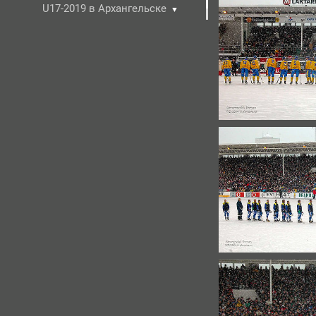
U17-2019 в Архангельске
▼
ХсМ на Кубках Мира
▼
Болельщики ХсМ
▼
Прогнозы " БУДЕТ ТАК ! "
Мои путешествия по миру
▼
Архангельские сполохи
▼
Гостевая книга
RUTUBE
О себе
Обратная связь
На развитие фотосайта