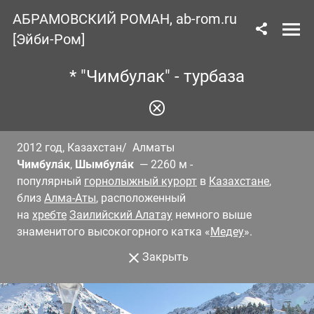
АБРАМОВСКИЙ РОМАН, ab-rom.ru
[Эйби-Ром]
* "Чимбулак" - турбаза
2012 год, Казахстан/ Алматы
Чимбула́к
,
Шымбула́к
— 2260 м -
популярный
горнолыжный курорт
в
Казахстане
,
близ
Алма-Аты
, расположенный
на
хребте
Заилийский Алатау
немного выше
знаменитого высокогорного катка «
Медеу
».
Закрыть